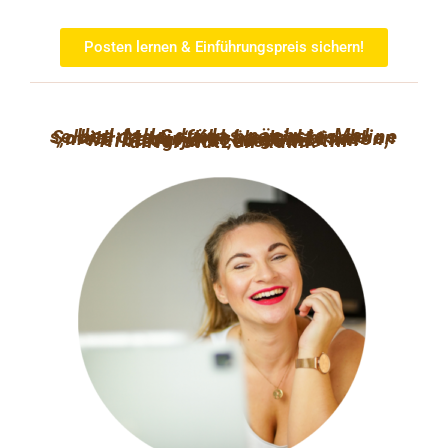
Posten lernen & Einführungspreis sichern!
Und falls du das nächste Mal selbst das Gefühl hast, dass deine Social-Media-Kanäle ein bisschen „mehr Leben“ vertragen könnten, weißt du jetzt, wer dich im Hintergrund als GhostIn unterstützen kann.