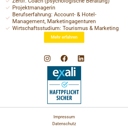
Zertif. Coach (psychologische Beratung)
Projektmanagerin
Berufserfahrung: Account- & Hotel-
Management, Marketingagenturen
Wirtschaftsstudium: Tourismus & Marketing
Mehr erfahren
I
F
L
n
a
i
s
c
n
t
e
k
a
b
e
g
o
d
r
o
i
a
k
n
m
Impressum
Datenschutz