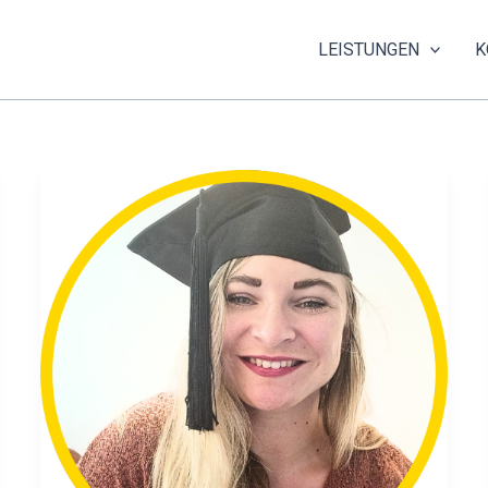
LEISTUNGEN
K
BAFA‑Förderung
für
Coaches
&
Soloselbstständige