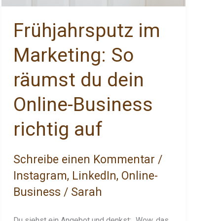
Frühjahrsputz im
Marketing: So
räumst du dein
Online-Business
richtig auf
Schreibe einen Kommentar
/
Instagram
,
LinkedIn
,
Online-
Business
/
Sarah
Du siehst ein Angebot und denkst: „Wow, das