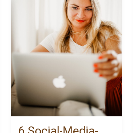
Hacks
ganz
ohne
Ads
6 Social-Media-