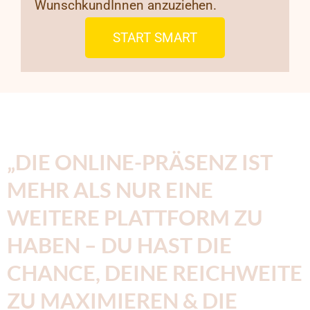
WunschkundInnen anzuziehen.
START SMART
„DIE ONLINE-PRÄSENZ IST
MEHR ALS NUR EINE
WEITERE PLATTFORM ZU
HABEN – DU HAST DIE
CHANCE, DEINE REICHWEITE
ZU MAXIMIEREN & DIE