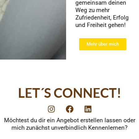
gemeinsam deinen
Weg zu mehr
Zufriedenheit, Erfolg
und Freiheit gehen!
Mehr über mich
LET´S CONNECT!
I
F
L
n
a
i
s
c
n
Möchtest du dir ein Angebot erstellen lassen oder
t
e
k
mich zunächst unverbindlich Kennenlernen?
a
b
e