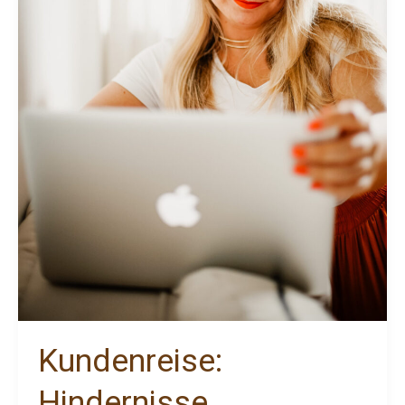
–
Copy
Kundenreise:
Hindernisse