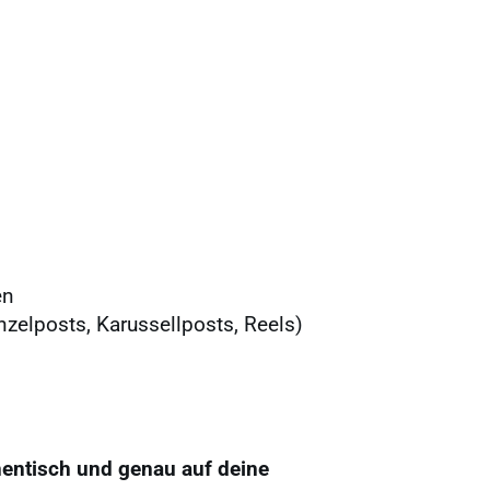
en
zelposts, Karussellposts, Reels)
thentisch und genau auf deine