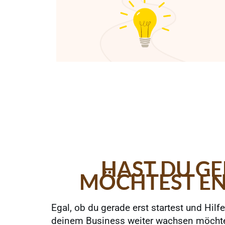
HAST DU G
MÖCHTEST END
Egal, ob du gerade erst startest und Hil
deinem Business weiter wachsen möchtest