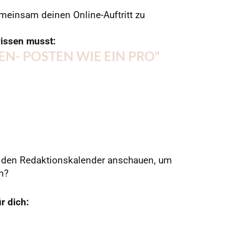
einsam deinen Online-Auftritt zu
wissen musst:
EN- POSTEN WIE EIN PRO"
l den Redaktionskalender anschauen, um
en?
r dich: