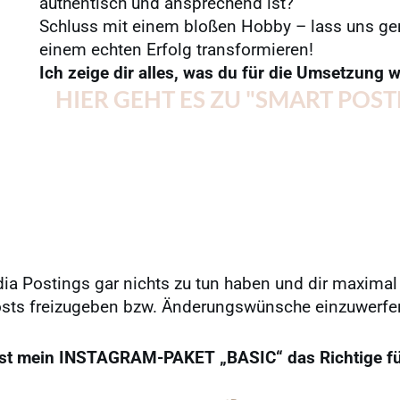
authentisch und ansprechend ist?
Schluss mit einem bloßen Hobby – lass uns gem
einem echten Erfolg transformieren!
Ich zeige dir alles, was du für die Umsetzung 
HIER GEHT ES ZU "SMART POST
a Postings gar nichts zu tun haben und dir maxima
sts freizugeben bzw. Änderungswünsche einzuwerf
st mein INSTAGRAM-PAKET „BASIC“ das Richtige fü