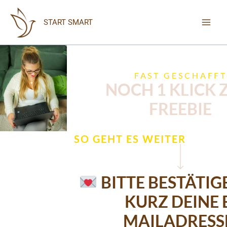
Zum
Inhalt
START SMART
springen
FAST GESCHAFF
NOCH 1 KLICK
FREEBIE
SO GEHT ES WEITER
BITTE BESTÄTIG
KURZ DEINE 
MAILADRESS